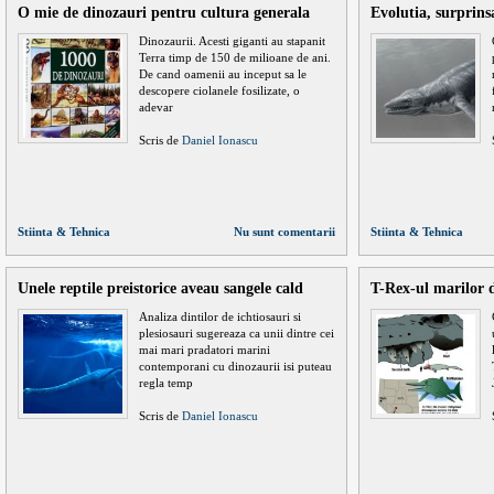
O mie de dinozauri pentru cultura generala
Evolutia, surprins
Dinozaurii. Acesti giganti au stapanit
Terra timp de 150 de milioane de ani.
De cand oamenii au inceput sa le
descopere ciolanele fosilizate, o
adevar
Scris de
Daniel Ionascu
Stiinta & Tehnica
Nu sunt comentarii
Stiinta & Tehnica
Unele reptile preistorice aveau sangele cald
T-Rex-ul marilor 
Analiza dintilor de ichtiosauri si
plesiosauri sugereaza ca unii dintre cei
mai mari pradatori marini
contemporani cu dinozaurii isi puteau
regla temp
Scris de
Daniel Ionascu