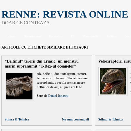
RENNE: REVISTA ONLINE
DOAR CE CONTEAZA
Cultura
Divertisment
Economie
IT
Mass-media
Politica
Soci
ARTICOLE CU ETICHETE SIMILARE
IHTIOZAURI
“Delfinul” terorii din Triasic: un monstru
Velociraptorii era
marin supranumit “T-Rex-ul oceanelor”
Ah, delfinii! Sunt inteligenti, jucausi,
fermecatori! Dar noul Thalattoarchon
saurophagis, o reptila asemanatoare
delfinilor de azi, nu prea era la fe
Scris de
Daniel Ionascu
Stiinta & Tehnica
Nu sunt comentarii
Stiinta & Tehnica