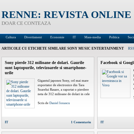
RENNE: REVISTA ONLINE
DOAR CE CONTEAZA
Cultura
Divertisment
Economie
IT
Mass-media
Politica
Soci
ARTICOLE CU ETICHETE SIMILARE
SONY MUSIC ENTERTAINMENT
RSS
Sony pierde 312 milioane de dolari. Gaurile
Facebook si Google
sunt laptopurile, televizoarele si smartphone-
urile
Gigantul japonez Sony, cel mai mare
exportator de electronice din Tara
Soarelui Rasare, a raportat o pierdere
neta de 312 milioane de dolari in cele
Scris de
Daniel Ionascu
IT
1 Comentariu
IT