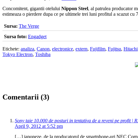
Concomitent, gigantii otelului
Nippon Steel
, al patrulea producator 
estimeaza o pierdere dupa ce pe ultimele trei luni profitul a scazut cu
Sursa:
The Verge
Sursa foto:
Engadget
Etichete:
analiza
,
Canon
,
electronice
,
extern
,
Fujifilm
,
Fujitsu
,
Hitachi
Tokyo Electron
,
Toshiba
Comentarii (3)
Sony taie 10.000 de posturi in tentativa de a reveni pe profit 
April 9, 2012 at 5:52 pm
[…] japoneze, de la producatorul de smartphone-uri NEC Corp pa