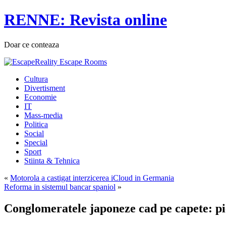
RENNE: Revista online
Doar ce conteaza
Cultura
Divertisment
Economie
IT
Mass-media
Politica
Social
Special
Sport
Stiinta & Tehnica
«
Motorola a castigat interzicerea iCloud in Germania
Reforma in sistemul bancar spaniol
»
Conglomeratele japoneze cad pe capete: pie