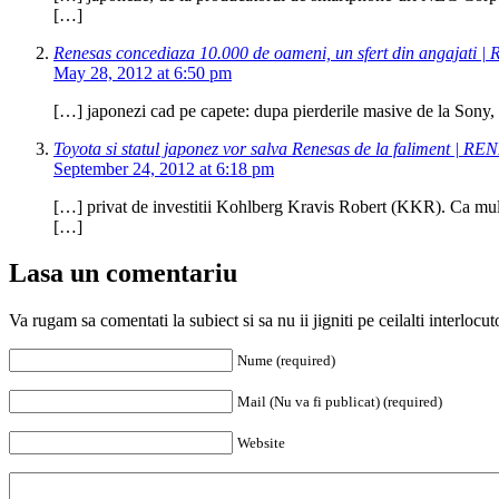
[…]
Renesas concediaza 10.000 de oameni, un sfert din angajati |
May 28, 2012 at 6:50 pm
[…] japonezi cad pe capete: dupa pierderile masive de la Sony, 
Toyota si statul japonez vor salva Renesas de la faliment | RE
September 24, 2012 at 6:18 pm
[…] privat de investitii Kohlberg Kravis Robert (KKR). Ca multi
[…]
Lasa un comentariu
Va rugam sa comentati la subiect si sa nu ii jigniti pe ceilalti interloc
Nume (required)
Mail (Nu va fi publicat) (required)
Website