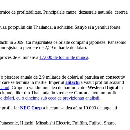
rnice de profitabilitate. Principalele cauze: dezastrele naturale, cererea
auza potopului din Thailanda, a achizitiei
Sanyo
si a yenului foarte
itachi in 2009. Ca majoritatea celorlalte companii japoneze, Panasonic
inregistrat o pierdere de 2,59 miliarde de dolari.
n proces de eliminare a
17.000 de locuri de munca
.
e o pierdere anuala de 2,9 miliarde de dolari, al patrulea an consecutiv
r care se termina in martie. Imperiul
Hitachi
a vazut profitul scazand
t anul
. Grupul a vandut unitatea de harduri catre
Western Digital
in
a inundatiilor din Thailanda, in vreme ce
Canon
a avut un profit
e dolari, cu o cincime sub ceea ce previzionau analistii
.
 profit. Iar
NEC Corp
a inceput sa dea afara 10.000 de angajati
asonic, Hitachi, Mitsubishi Electric, Fujifilm, Fujitsu, Sharp,