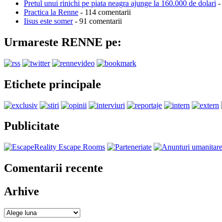
Pretul unui rinichi pe piata neagra ajunge la 160.000 de dolari
-
Practica la Renne
- 114 comentarii
Iisus este somer
- 91 comentarii
Urmareste RENNE pe:
Etichete principale
Publicitate
Comentarii recente
Arhive