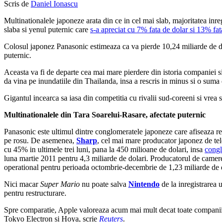
Scris de
Daniel Ionascu
Multinationalele japoneze arata din ce in cel mai slab, majoritatea inreg
slaba si yenul puternic care
s-a apreciat cu 7% fata de dolar si 13% fat
Colosul japonez Panasonic estimeaza ca va pierde 10,24 miliarde de dola
puternic.
Aceasta va fi de departe cea mai mare pierdere din istoria companiei s
da vina pe inundatiile din Thailanda, insa a rescris in minus si o suma 
Gigantul incearca sa iasa din competitia cu rivalii sud-coreeni si vrea 
Multinationalele din Tara Soarelui-Rasare, afectate puternic
Panasonic este ultimul dintre conglomeratele japoneze care afiseaza re
pe rosu. De asemenea,
Sharp
, cel mai mare producator japonez de tel
cu 45% in ultimele trei luni, pana la 450 milioane de dolari, insa
congl
luna martie 2011 pentru 4,3 miliarde de dolari. Producatorul de camer
operational pentru perioada octombrie-decembrie de 1,23 miliarde de d
Nici macar
Super Mario
nu poate salva
Nintendo
de la inregistrarea 
pentru restructurare.
Spre comparatie, Apple valoreaza acum mai mult decat toate companiile
Tokyo Electron si Hoya, scrie
Reuters
.