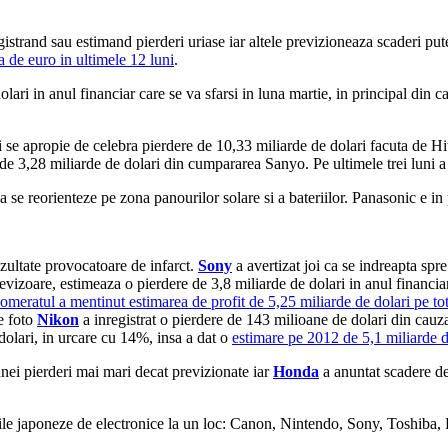
istrand sau estimand pierderi uriase iar altele previzioneaza scaderi pute
a de euro in ultimele 12 luni
.
ri in anul financiar care se va sfarsi in luna martie, in principal din c
i se apropie de celebra pierdere de 10,33 miliarde de dolari facuta de H
de 3,28 miliarde de dolari din cumpararea Sanyo. Pe ultimele trei luni a 
sa se reorienteze pe zona panourilor solare si a bateriilor. Panasonic e i
zultate provocatoare de infarct.
Sony
a avertizat joi ca se indreapta spr
evizoare, estimeaza o pierdere de 3,8 miliarde de dolari in anul financia
omeratul a mentinut estimarea de profit de 5,25 miliarde de dolari pe to
e foto
Nikon
a inregistrat o pierdere de 143 milioane de dolari din cauz
olari, in urcare cu 14%, insa a dat o
estimare pe 2012 de 5,1 miliarde d
unei pierderi mai mari decat previzionate iar
Honda
a anuntat scadere de
 japoneze de electronice la un loc: Canon, Nintendo, Sony, Toshiba, Pan