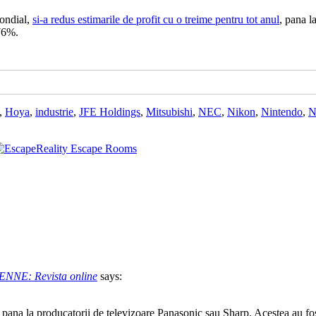
mondial,
si-a redus estimarile de profit cu o treime pentru tot anul
, pana l
 76%.
,
Hoya
,
industrie
,
JFE Holdings
,
Mitsubishi
,
NEC
,
Nikon
,
Nintendo
,
N
| RENNE: Revista online
says:
na la producatorii de televizoare Panasonic sau Sharp. Acestea au fost 