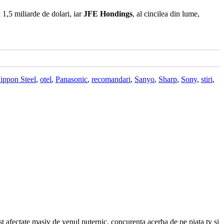
a 1,5 miliarde de dolari, iar
JFE Hondings
, al cincilea din lume,
ippon Steel
,
otel
,
Panasonic
,
recomandari
,
Sanyo
,
Sharp
,
Sony
,
stiri
,
afectate masiv de yenul puternic, concurenta acerba de pe piata tv si