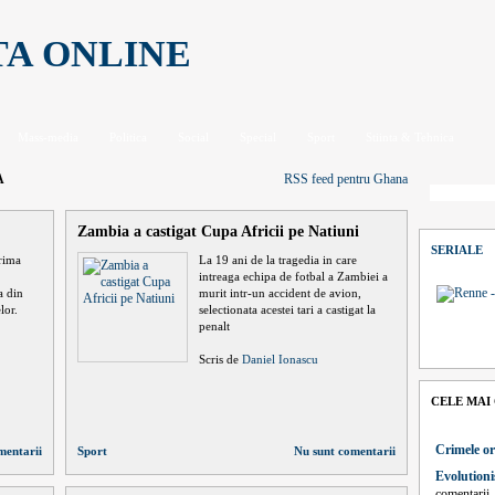
TA ONLINE
Mass-media
Politica
Social
Special
Sport
Stiinta & Tehnica
A
RSS feed pentru Ghana
Zambia a castigat Cupa Africii pe Natiuni
SERIALE
prima
La 19 ani de la tragedia in care
intreaga echipa de fotbal a Zambiei a
a din
murit intr-un accident de avion,
lor.
selectionata acestei tari a castigat la
penalt
Scris de
Daniel Ionascu
CELE MAI
Crimele or
mentarii
Sport
Nu sunt comentarii
Evolutioni
comentarii