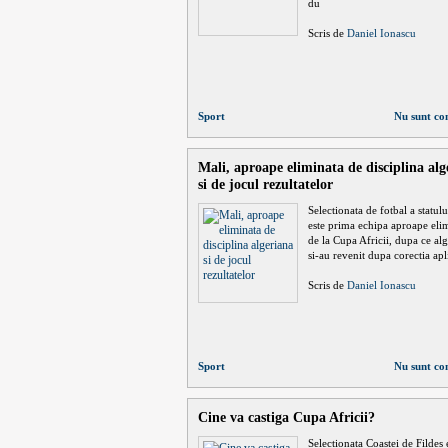
du
Scris de
Daniel Ionascu
Sport
Nu sunt co
Mali, aproape eliminata de disciplina alg
si de jocul rezultatelor
Selectionata de fotbal a statul
este prima echipa aproape eli
de la Cupa Africii, dupa ce alg
si-au revenit dupa corectia apl
Scris de
Daniel Ionascu
Sport
Nu sunt co
Cine va castiga Cupa Africii?
Selectionata Coastei de Fildes 