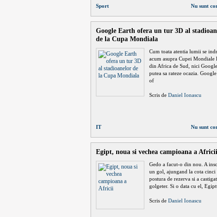
Sport
Nu sunt co
Google Earth ofera un tur 3D al stadioan
de la Cupa Mondiala
Cum toata atentia lumii se ind
acum asupra Cupei Mondiale l
din Africa de Sud, nici Googl
putea sa rateze ocazia. Google
of
Scris de
Daniel Ionascu
IT
Nu sunt co
Egipt, noua si vechea campioana a Africi
Gedo a facut-o din nou. A insc
un gol, ajungand la cota cinci
postura de rezerva si a castigat 
golgeter. Si o data cu el, Egip
Scris de
Daniel Ionascu