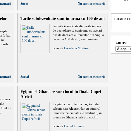
mentarii
Sport
Nu sunt comentarii
elor
Tarile subdezvoltate sunt in urma cu 100 de ani
COMENTAR
Femeile insarcinate din tarile in curs
de dezvoltare se confrunta cu acelasi
reapta
risc de deces ca al femeilor din Anglia
a fotbal
de acum 100 de ani, atentioneaza
e nu
ARHIVE
 Earth
Scris de
Loredana Modoran
mentarii
Social
Nu sunt comentarii
i
Egiptul si Ghana se vor ciocni in finala Cupei
Africii
ris inca
 din
Egiptul a trecut ieri la pas, 4-0, de
titlul de
selectionata Algeriei dar cu ajutorul
tu
unor decizii ciudate ale arbitrului, in
vreme ce Ghana a iesit din cochili
Scris de
Daniel Ionascu