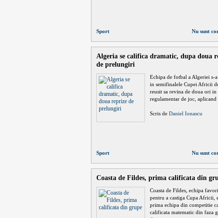
Sport
Nu sunt co
Algeria se califica dramatic, dupa doua r
de prelungiri
Echipa de fotbal a Algeriei s-a 
in semifinalele Cupei Africii d
reusit sa revina de doua ori in
regulamentar de joc, aplicand
Scris de
Daniel Ionascu
Sport
Nu sunt co
Coasta de Fildes, prima calificata din gr
Coasta de Fildes, echipa favori
pentru a castiga Cupa Africii, 
prima echipa din competitie ca
calificata matematic din faza 