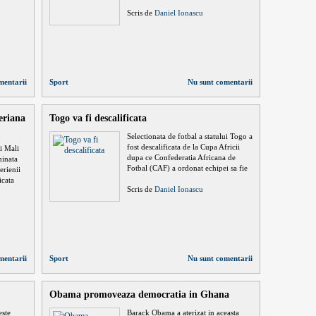
Scris de
Daniel Ionascu
mentarii
Sport
Nu sunt comentarii
eriana
Togo va fi descalificata
Selectionata de fotbal a statului Togo a
fost descalificata de la Cupa Africii
ui Mali
dupa ce Confederatia Africana de
minata
Fotbal (CAF) a ordonat echipei sa fie
erienii
icata
Scris de
Daniel Ionascu
mentarii
Sport
Nu sunt comentarii
Obama promoveaza democratia in Ghana
este
Barack Obama a aterizat in aceasta