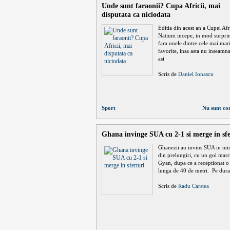
Unde sunt faraonii? Cupa Africii, mai
disputata ca niciodata
Editia din acest an a Cupei Afr
Natiuni incepe, in mod surprin
fara unele dintre cele mai mar
favorite, insa asta nu inseam
asi
Scris de
Daniel Ionascu
Sport
Nu sunt co
Ghana invinge SUA cu 2-1 si merge in sfe
Ghanezii au invins SUA in mi
din prelungiri, cu un gol marc
Gyan, dupa ce a receptionat o
lunga de 40 de metri. Pe dura
Scris de
Radu Carstea