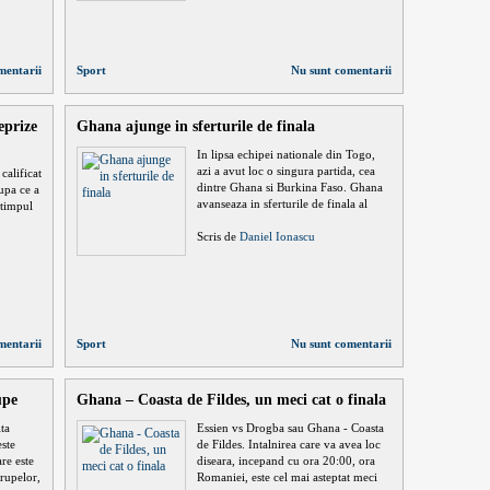
mentarii
Sport
Nu sunt comentarii
eprize
Ghana ajunge in sferturile de finala
In lipsa echipei nationale din Togo,
azi a avut loc o singura partida, cea
calificat
dintre Ghana si Burkina Faso. Ghana
upa ce a
avanseaza in sferturile de finala al
 timpul
Scris de
Daniel Ionascu
mentarii
Sport
Nu sunt comentarii
upe
Ghana – Coasta de Fildes, un meci cat o finala
ta
Essien vs Drogba sau Ghana - Coasta
este
de Fildes. Intalnirea care va avea loc
re este
diseara, incepand cu ora 20:00, ora
grupelor,
Romaniei, este cel mai asteptat meci