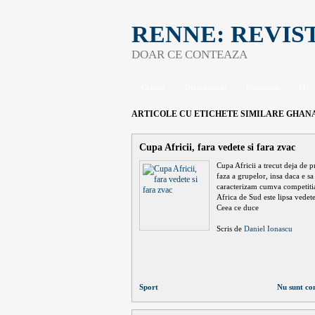
RENNE: REVIS
DOAR CE CONTEAZA
Cultura
Divertisment
Economie
IT
ARTICOLE CU ETICHETE SIMILARE
GHAN
Cupa Africii, fara vedete si fara zvac
Cupa Africii a trecut deja de 
faza a grupelor, insa daca e sa
caracterizam cumva competiti
Africa de Sud este lipsa vedete
Ceea ce duce
Scris de
Daniel Ionascu
Sport
Nu sunt co