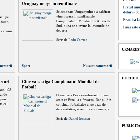
Uruguay merge in semifinale
Pretul unu
Selectionata Uruguayului s-a calificat
dolari
- 56
vineri seara in semifinalele
icii pe
Practica l
Campionatului Mondial din Africa de
zator,
Sud, dupa ce a invins la loviturile de
i
Iisus este
departa
na ca vom
Scris de
Radu Carstea
URMAREST
mentarii
Sport
Nu sunt comentarii
ETICHETE
rturi
Cine va castiga Campionatul Mondial de
Fotbal?
nutul 93
at de
O analiza a PricewaterhouseCoopers
 pasa
arata ca Brazilia e favorita. Dar nu din
ta cel
concluzii fotbalistice ci pe baza de
date statistice, economice si demogra
Scris de
Daniel Ionascu
PUBLICIT