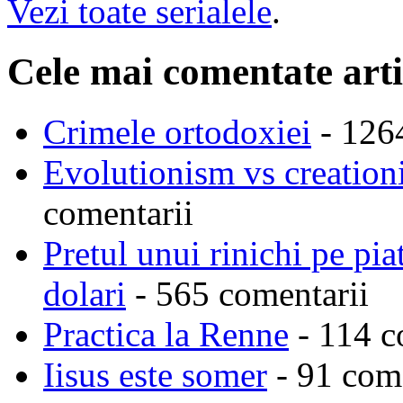
Vezi toate serialele
.
Cele mai comentate arti
Crimele ortodoxiei
- 126
Evolutionism vs creationi
comentarii
Pretul unui rinichi pe pi
dolari
- 565 comentarii
Practica la Renne
- 114 c
Iisus este somer
- 91 come