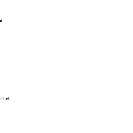
at
stfel