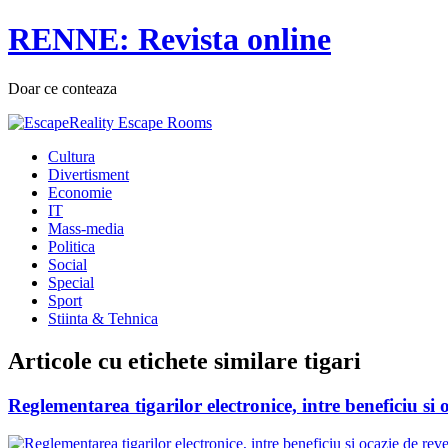
RENNE: Revista online
Doar ce conteaza
Cultura
Divertisment
Economie
IT
Mass-media
Politica
Social
Special
Sport
Stiinta & Tehnica
Articole cu etichete similare
tigari
Reglementarea tigarilor electronice, intre beneficiu si