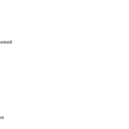
asiunil
unt