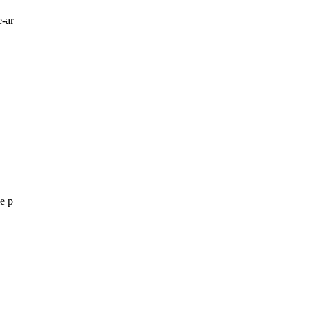
e-ar
le p