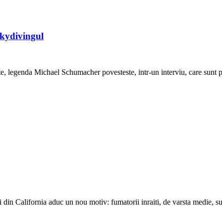
skydivingul
ate, legenda Michael Schumacher povesteste, intr-un interviu, care sunt p
ii din California aduc un nou motiv: fumatorii inraiti, de varsta medie, s