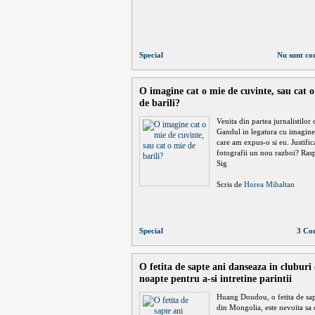
Special
Nu sunt co
O imagine cat o mie de cuvinte, sau cat 
de barili?
Venita din partea jurnalistilor 
Gandul in legatura cu imagine
care am expus-o si eu. Justific
fotografii un nou razboi? Ras
Sig
Scris de
Horea Mihaltan
Special
3 Co
O fetita de sapte ani danseaza in cluburi
noapte pentru a-si intretine parintii
Huang Doudou, o fetita de sap
din Mongolia, este nevoita sa