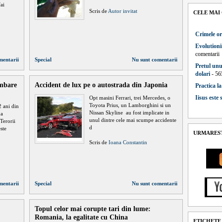
fai
Scris de
Autor invitat
CELE MAI
Crimele or
Evolutioni
comentarii
mentarii
Special
Nu sunt comentarii
Pretul unu
dolari
- 56
imbare
Accident de lux pe o autostrada din Japonia
Practica l
Iisus este
Opt masini Ferrari, trei Mercedes, o
Toyota Prius, un Lamborghini si un
2 ani din
Nissan Skyline au fost implicate in
 a
unul dintre cele mai scumpe accidente
 Terorii
d
ste
URMAREST
Scris de
Ioana Constantin
mentarii
Special
Nu sunt comentarii
Topul celor mai corupte tari din lume:
Romania, la egalitate cu China
ETICHETE