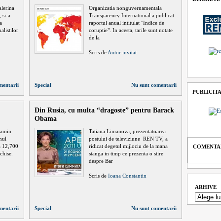
alerina
Organizatia nonguvernamentala
 si-a
Transparency International a publicat
a
raportul anual intitulat "Indice de
alistilor
coruptie". In acesta, tarile sunt notate
de la
Scris de
Autor invitat
mentarii
Special
Nu sunt comentarii
PUBLICIT
Din Rusia, cu multa “dragoste” pentru Barack
Obama
jamin
Tatiana Limanova, prezentatoarea
nul
postului de televiziune REN TV, a
a 12,700
ridicat degetul mijlociu de la mana
COMENTAR
chise.
stanga in timp ce prezenta o stire
despre Bar
Scris de
Ioana Constantin
ARHIVE
mentarii
Special
Nu sunt comentarii