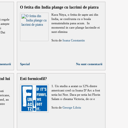
O fetita din India plange cu lacrimi de piatra
Kura Nitya, o fetita de sapte ani din
India, se confrunta cu o boala
i regele
nemaintalnita pana acum. In
 astepte
momentul in care plange lacrimile ei
i
sunt elimina
a Dai
Scris de
Ioana Constantin
mentarii
Special
Nu sunt comentarii
tul lui
Esti formicofil?
1. Un studiu a aratat ca 12% dintre
americani cred ca Ioana D’Arc a fost
sti
sotia lui Noe. Daca pe sotia lui Florin
mericane,
Salam o cheama Victoria, de ce e
and, au
ntre
Scris de
George Liloiu