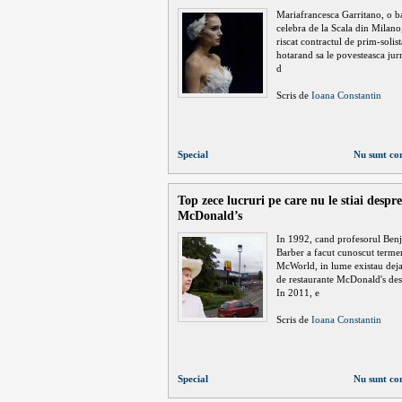
Mariafrancesca Garritano, o b
celebra de la Scala din Milano,
riscat contractul de prim-solist
hotarand sa le povesteasca jurn
d
Scris de
Ioana Constantin
Special
Nu sunt co
Top zece lucruri pe care nu le stiai despre
McDonald’s
In 1992, cand profesorul Ben
Barber a facut cunoscut terme
McWorld, in lume existau dej
de restaurante McDonald's des
In 2011, e
Scris de
Ioana Constantin
Special
Nu sunt co