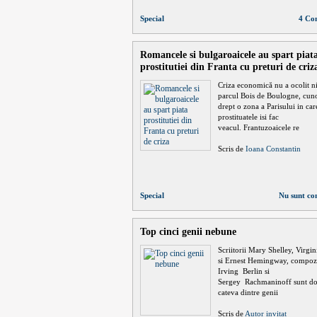
Special
4 Co
Romancele si bulgaroaicele au spart piat
prostitutiei din Franta cu preturi de criz
Criza economică nu a ocolit ni
parcul Bois de Boulogne, cun
drept o zona a Parisului in car
prostituatele isi fac
veacul. Frantuzoaicele re
Scris de
Ioana Constantin
Special
Nu sunt co
Top cinci genii nebune
Scriitorii Mary Shelley, Virgi
si Ernest Hemingway, compozi
Irving Berlin si
Sergey Rachmaninoff sunt do
cateva dintre genii
Scris de
Autor invitat