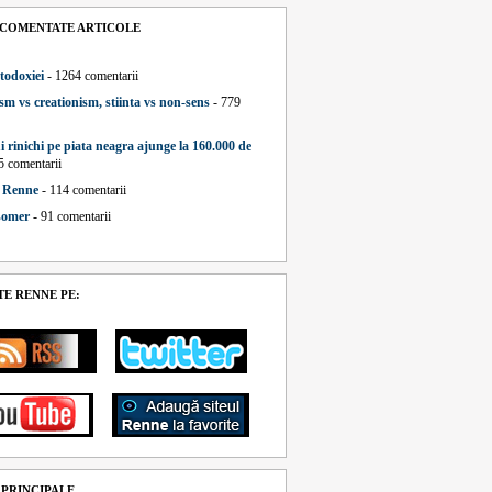
 COMENTATE ARTICOLE
todoxiei
- 1264 comentarii
sm vs creationism, stiinta vs non-sens
- 779
i rinichi pe piata neagra ajunge la 160.000 de
5 comentarii
a Renne
- 114 comentarii
 somer
- 91 comentarii
E RENNE PE:
 PRINCIPALE