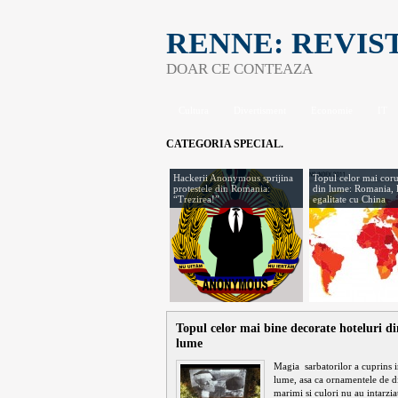
RENNE: REVIS
DOAR CE CONTEAZA
Cultura
Divertisment
Economie
IT
CATEGORIA
SPECIAL
.
Hackerii Anonymous sprijina
Topul celor mai coru
protestele din Romania:
din lume: Romania, 
“Trezirea!”
egalitate cu China
Topul celor mai bine decorate hoteluri di
lume
Magia sarbatorilor a cuprins 
lume, asa ca ornamentele de d
marimi si culori nu au intarzia