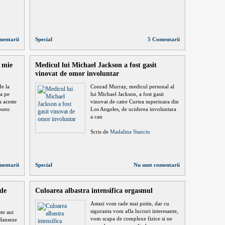
mentarii
Special
5 Comentarii
o mie
Medicul lui Michael Jackson a fost gasit
vinovat de omor involuntar
de la
Conrad Murray, medicul personal al
a pe
lui Michael Jackson, a fost gasit
a aceste
vinovat de catre Curtea superioara din
puns:
Los Angeles, de uciderea involuntara
a can
Scris de
Madalina Stanciu
mentarii
Special
Nu sunt comentarii
 de
Culoarea albastra intensifica orgasmul
Astazi vom rade mai putin, dar cu
siguranta vom afla lucruri interesante,
te ani
vom scapa de complexe fizice si ne
 danseze