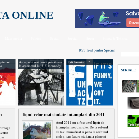
TA ONLINE
Mass-media
Politica
Social
Special
Sport
Stiinta & Tehnica
RSS feed pentru Special
pte tari
Au aparut noi teorii privitoare
Esti formicofil?
la
la asasinatul lui J. F. Kennedy
SERIALE
n
Topul celor mai ciudate intamplari din 2011
Anul 2011 nu a fost unul lipsit de
intamplari neobisnuite. De la soferul
intreaga
de taxi mumificat si pana la rechinul
iverse
ciclop, iata latura ciudata a planetei
t sa