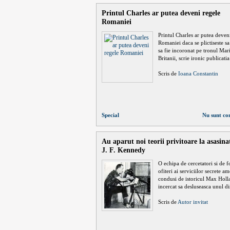
Printul Charles ar putea deveni regele
Romaniei
Printul Charles ar putea deven
Romaniei daca se plictiseste sa
sa fie incoronat pe tronul Mari
Britanii, scrie ironic publicati
Scris de
Ioana Constantin
Special
Nu sunt co
Au aparut noi teorii privitoare la asasina
J. F. Kennedy
O echipa de cercetatori si de fo
ofiteri ai serviciilor secrete a
condusi de istoricul Max Holl
incercat sa desluseasca unul di
Scris de
Autor invitat