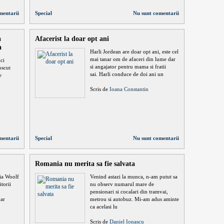
mentarii
Special
Nu sunt comentarii
a
Afacerist la doar opt ani
a
Harli Jordean are doar opt ani, este cel
mai tanar om de afaceri din lume dar
ci
si angajator pentru mama si fratii
oscut
sai. Harli conduce de doi ani un
e
Scris de
Ioana Constantin
mentarii
Special
Nu sunt comentarii
Romania nu merita sa fie salvata
nia Woolf
Venind astazi la munca, n-am putut sa
torii
nu observ numarul mare de
pensionari si cocalari din tramvai,
ar
metrou si autobuz. Mi-am adus aminte
ca acelasi lu
Scris de
Daniel Ionascu