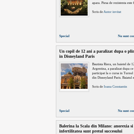
apara. Piesa de rezistenta este 
Scris de
Autor invitat
Special
Nu sunt co
Un copil de 12 ani a paralizat dupa o pl
in Disneyland Paris
Bautista Riera, un baietel de 1
Argentina, a paralizat dupa ce
participat la o cursa in Turnul
din Disneyland Paris. Baiatul e
Scris de
Ioana Constantin
Special
Nu sunt co
Balerina la Scala din Milano: anorexia si
infertilitatea sunt pretul succesului