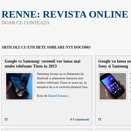
RENNE: REVISTA ONLINE
DOAR CE CONTEAZA
Cultura
Divertisment
Economie
IT
Mass-media
Politica
Soci
ARTICOLE CU ETICHETE SIMILARE
NTT DOCOMO
Google vs Samsung: coreenii vor lansa mai
Google va lansa no
multe telefoane Tizen in 2013
Sony si Samsung
Samsung incepe sa se distanteze de
Android si planuieste lansarea mai
multor telefoane Tizen in acest an, in
tentativa de a-si controla destinul fara
Scris de
Daniel Ionascu
IT
4 Comentarii
IT