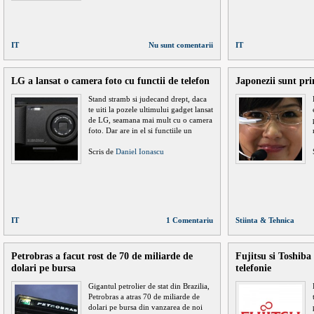
IT
Nu sunt comentarii
IT
LG a lansat o camera foto cu functii de telefon
Japonezii sunt pri
Stand stramb si judecand drept, daca
te uiti la pozele ultimului gadget lansat
de LG, seamana mai mult cu o camera
foto. Dar are in el si functiile un
Scris de
Daniel Ionascu
IT
1 Comentariu
Stiinta & Tehnica
Petrobras a facut rost de 70 de miliarde de
Fujitsu si Toshiba
dolari pe bursa
telefonie
Gigantul petrolier de stat din Brazilia,
Petrobras a atras 70 de miliarde de
dolari pe bursa din vanzarea de noi