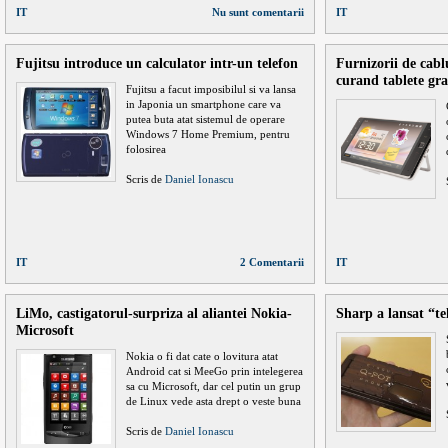
IT
Nu sunt comentarii
IT
Fujitsu introduce un calculator intr-un telefon
Furnizorii de cablu
curand tablete gra
Fujitsu a facut imposibilul si va lansa
in Japonia un smartphone care va
putea buta atat sistemul de operare
Windows 7 Home Premium, pentru
folosirea
Scris de
Daniel Ionascu
IT
2 Comentarii
IT
LiMo, castigatorul-surpriza al aliantei Nokia-
Sharp a lansat “te
Microsoft
Nokia o fi dat cate o lovitura atat
Android cat si MeeGo prin intelegerea
sa cu Microsoft, dar cel putin un grup
de Linux vede asta drept o veste buna
Scris de
Daniel Ionascu