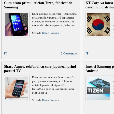
Cum arata primul telefon Tizen, fabricat de
KT Corp va lansa u
Samsung
deveni un distribu
Daca sistemul de operare Tizen tocmai
ce a ajuns la varianta 1.0 saptamana
trecuta, nu se cadea sa nu avem si un
model de referinta pentru platforma.
Scris de
Daniel Ionascu
IT
2 Comentarii
IT
Sharp Aquos, telefonul cu care japonezii prind
Intel si Samsung p
posturi TV
Android
Daca inca nu stiati ca Japonia se afla
pe o planeta avansata, ar fi bine sa
notati. Operatorul nipon NTT
DoCoMo a adus la Congresul Lumii
Mobile de la
Scris de
Daniel Ionascu