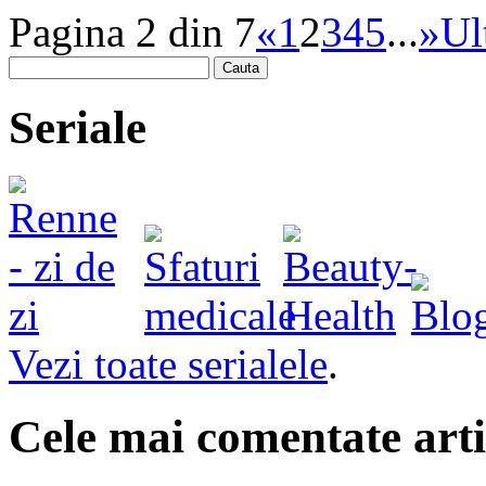
Pagina 2 din 7
«
1
2
3
4
5
...
»
Ul
Cauta
Seriale
Vezi toate serialele
.
Cele mai comentate arti