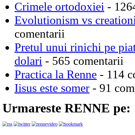
Crimele ortodoxiei
- 126
Evolutionism vs creationi
comentarii
Pretul unui rinichi pe pi
dolari
- 565 comentarii
Practica la Renne
- 114 c
Iisus este somer
- 91 come
Urmareste RENNE pe: