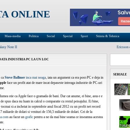
TA ONLINE
Mass-media
Politica
Social
Special
Sport
Stiinta & Tehnica
laxy Note II
Ericsson 
ATA INDUSTRIA PC LA UN LOC
SERIALE
z ca
Steve Ballmer
inca mai neaga
, iata un argument ca era post-PC e deja in
pple
face un profit atat de mare incat depaseste intreaga industrie de PC-uri
ume.
lumea stie ca Apple face o gramada de bani. Dar cat anume, ei bine, asta e e
l de spus daca nu luam in calcul o comparatie cu restul peisajului. Ei bine,
tocmai si-a incheiat in septembrie anul fiscal 2012 cu un profit net record
7 miliarde de dolari si venituri de 156,5 miliarde de dolari. Cei de la
sta.com
au facut un
grafic
pentru a ne da mai bine seama ce inseamna acestea
ate.