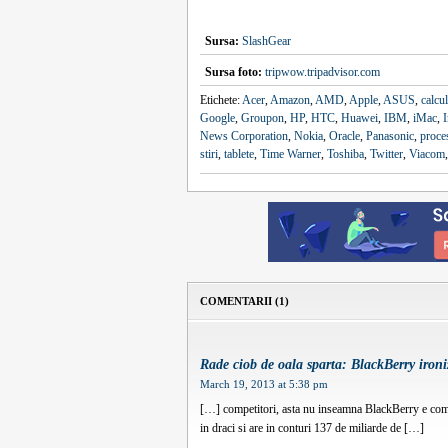
Sursa:
SlashGear
Sursa foto:
tripwow.tripadvisor.com
Etichete:
Acer
,
Amazon
,
AMD
,
Apple
,
ASUS
,
calcu
Google
,
Groupon
,
HP
,
HTC
,
Huawei
,
IBM
,
iMac
,
I
News Corporation
,
Nokia
,
Oracle
,
Panasonic
,
proce
stiri
,
tablete
,
Time Warner
,
Toshiba
,
Twitter
,
Viacom
COMENTARII (1)
Rade ciob de oala sparta: BlackBerry iron
March 19, 2013 at 5:38 pm
[…] competitori, asta nu inseamna BlackBerry e comp
in draci si are in conturi 137 de miliarde de […]