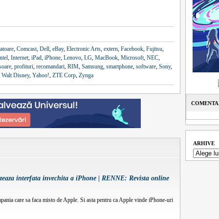
latoare
,
Comcast
,
Dell
,
eBay
,
Electronic Arts
,
extern
,
Facebook
,
Fujitsu
,
ntel
,
Internet
,
iPad
,
iPhone
,
Lenovo
,
LG
,
MacBook
,
Microsoft
,
NEC
,
soare
,
profituri
,
recomandari
,
RIM
,
Samsung
,
smartphone
,
software
,
Sony
,
,
Walt Disney
,
Yahoo!
,
ZTE Corp
,
Zynga
COMENTAR
ARHIVE
izeaza interfata invechita a iPhone | RENNE: Revista online
ania care sa faca misto de Apple. Si asta pentru ca Apple vinde iPhone-uri