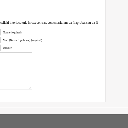
ceilalti interlocutori. In caz contrar, comentariul nu va fi aprobat sau va fi
Nume (required)
Mail (Nu va fi publicat) (required)
Website