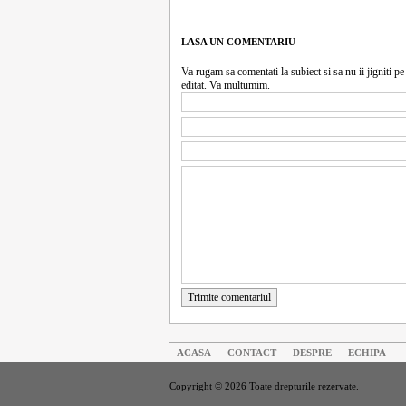
LASA UN COMENTARIU
Va rugam sa comentati la subiect si sa nu ii jigniti pe 
editat. Va multumim.
Trimite comentariul
ACASA
CONTACT
DESPRE
ECHIPA
Copyright © 2026 Toate drepturile rezervate.