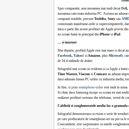
Trend
Spre comparatie, asta inseamna mai mult decat
Dell
,
inseamna cam toata industria PC. Acestea au adunat u
companii notabile, precum
Toshiba
,
Sony
sau
AM
contorizam mainframe-urile si supercomputerele, dar g
daca o parte din aceste profituri ale Apple provin di
isi scoate banii in principal din
iPhone
si
iPad
.
… si internet
Mai departe, profitul Apple este mai mare si decat au
Facebook
,
Yahoo!
si
Amazon
, plus
Microsoft
, ca
de 34,4 miliarde de dolari.
Infograful mai scoate in evidenta si ca Apple a batu
Time Warner, Viacom
si
Comcast
au adunat impreu
daca adunam lumea PC-urilor cu industria media, to
In fine, si
piata smartphone-urilor
este mult in urma.
Si chiar daca Samsung incepe sa scoata tot mai multi 
realizeze profituri serioase din telefoane, restul de 
Cablistii si conglomeratele media fac o gramada d
Infograful demonstreaza ca exista o serie de trenduri 
pe care producatorii de smartphone-uri nu pot sa le r
Concomitent, este surprinzator ca marile conglomerate 