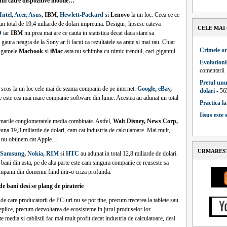
ul catre dispozitive mobile…
Intel
,
Acer, Asus
, IBM,
Hewlett-Packard
si
Lenovo
la un loc. Ceea ce ce
n total de 19,4 miliarde de dolari impreuna. Desigur, lipsesc cateva
CELE MAI
D
iar
IBM
nu prea mai are ce cauta in statistica decat daca stam sa
aura neagra de la Sony ar fi facut ca rezultatele sa arate si mai rau. Chiar
Crimele or
n gamele
Macbook
si
iMac
asta nu schimba cu nimic trendul, caci gigantul
Evolutioni
comentarii
Pretul unu
 scos la un loc cele mai de seama companii de pe internet:
Google
,
eBay
,
dolari
- 56
re este cea mai mare companie software din lume. Acestea au adunat un total
Practica l
Iisus este
t marile conglomeratele media combinate. Astfel,
Walt Disney, News Corp,
na 19,3 miliarde de dolari, cam cat industria de calculatoare. Mai mult,
t nu obtinem cat Apple…
URMAREST
Samsung
,
Nokia
,
RIM
si
HTC
au adunat in total 12,8 miliarde de dolari.
bani din asta, pe de alta parte este cam singura companie ce reuseste sa
companii din domeniu fiind intr-o criza profunda.
e bani desi se plang de piraterie
de care producatorii de PC-uri nu se pot tine, precum trecerea la tablete sau
eplice, precum dezvoltarea de ecosisteme in jurul produselor lor.
media si cablistii fac mai mult profit decat industria de calculatoare, desi