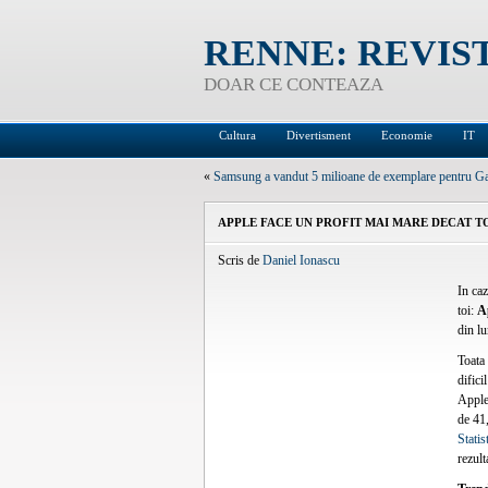
RENNE: REVIS
DOAR CE CONTEAZA
Cultura
Divertisment
Economie
IT
«
Samsung a vandut 5 milioane de exemplare pentru Ga
APPLE FACE UN PROFIT MAI MARE DECAT TO
Scris de
Daniel Ionascu
In ca
toi:
A
din l
Toata 
difici
Apple 
de 41,
Stati
rezult