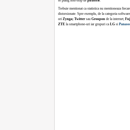
se plang non-stop de
piraterie
.
Trebuie mentionat ca statistica nu mentioneaza fiecare 
distorsionate. Spre exemplu, de la categoria softwar
ori
Zynga;
Twitter
sau
Groupon
de la internet;
Fuj
ZTE
la smartphone-uri iar grupuri ca
LG
si
Panaso