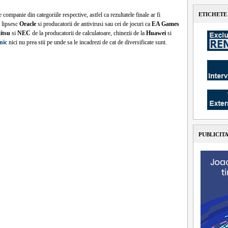
companie din categoriile respective, astfel ca rezultatele finale ar fi
ETICHETE
e lipsesc
Oracle
si producatorii de antivirusi sau cei de jocuri ca
EA Games
itsu
si
NEC
de la producatorii de calculatoare, chinezii de la
Huawei
si
nic
nici nu prea stii pe unde sa le incadrezi de cat de diversificate sunt.
PUBLICIT