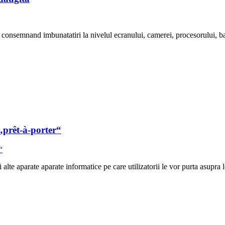
onsemnand imbunatatiri la nivelul ecranului, camerei, procesorului, bat
„prêt-à-porter“
lte aparate aparate informatice pe care utilizatorii le vor purta asupra l