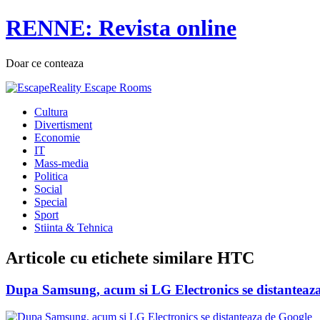
RENNE: Revista online
Doar ce conteaza
Cultura
Divertisment
Economie
IT
Mass-media
Politica
Social
Special
Sport
Stiinta & Tehnica
Articole cu etichete similare
HTC
Dupa Samsung, acum si LG Electronics se distanteaz