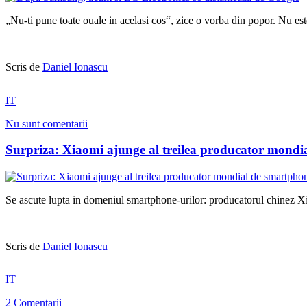
„Nu-ti pune toate ouale in acelasi cos“, zice o vorba din popor. Nu est
Scris de
Daniel Ionascu
IT
Nu sunt comentarii
Surpriza: Xiaomi ajunge al treilea producator mondi
Se ascute lupta in domeniul smartphone-urilor: producatorul chinez Xia
Scris de
Daniel Ionascu
IT
2 Comentarii