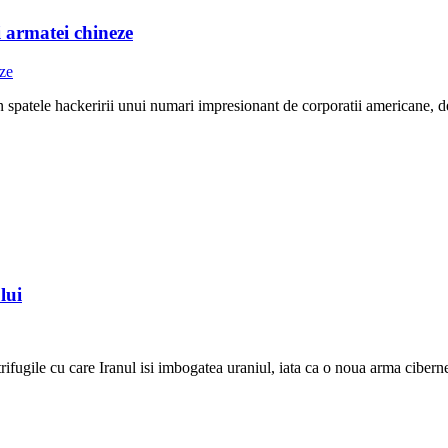
i armatei chineze
n spatele hackeririi unui numari impresionant de corporatii americane, d
lui
rifugile cu care Iranul isi imbogatea uraniul, iata ca o noua arma cibern