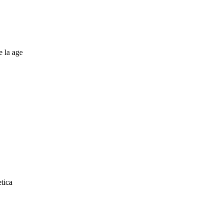
e la age
etica