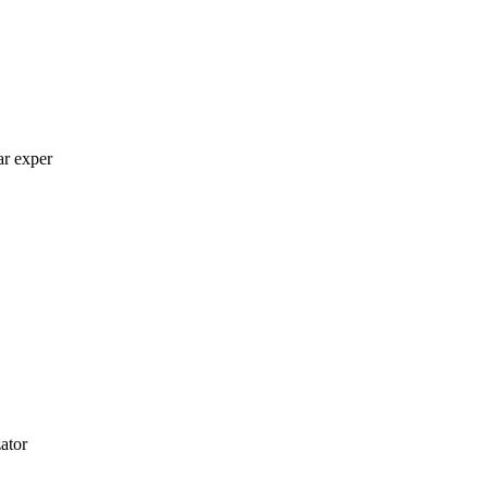
ar exper
zator