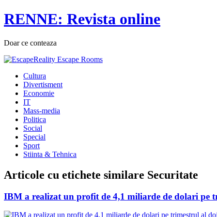
RENNE: Revista online
Doar ce conteaza
Cultura
Divertisment
Economie
IT
Mass-media
Politica
Social
Special
Sport
Stiinta & Tehnica
Articole cu etichete similare
Securitate
IBM a realizat un profit de 4,1 miliarde de dolari pe t