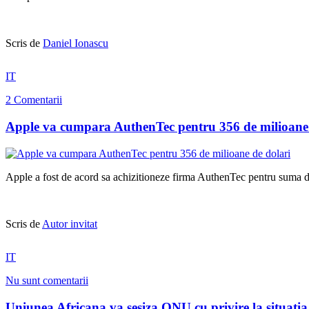
Scris de
Daniel Ionascu
IT
2 Comentarii
Apple va cumpara AuthenTec pentru 356 de milioane 
Apple a fost de acord sa achizitioneze firma AuthenTec pentru suma de
Scris de
Autor invitat
IT
Nu sunt comentarii
Uniunea Africana va sesiza ONU cu privire la situatia